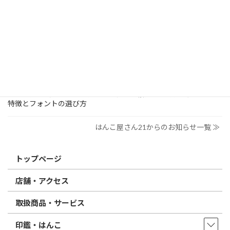
個人用印鑑の印材（素材）の選び方｜実印・銀行印・認印におす
すめは？
2026/03/09
はんこ屋さん21からのお知らせ
電子印鑑の使い方は？メリットやデメリットも解説
2026/02/13
はんこ屋さん21からのお知らせ
印鑑の書体（古印体・篆書体・印相体・楷書体・行書体）とは？
特徴とフォントの選び方
はんこ屋さん21からのお知らせ一覧 ≫
トップページ
店舗・アクセス
取扱商品・サービス
印鑑・はんこ