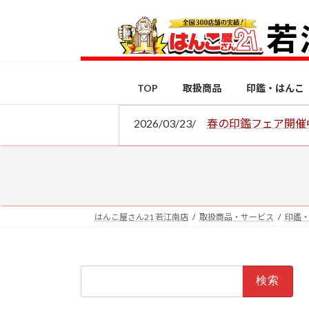
コ
ナ
ン
ビ
テ
ゲ
ン
ー
ツ
シ
TOP
取扱商品
印鑑・はんこ
へ
ョ
ス
ン
2026/03/23/
春の印鑑フェア開催
キ
に
ッ
移
プ
動
はんこ屋さん21 若江南店
取扱商品・サービス
印鑑
検
索: