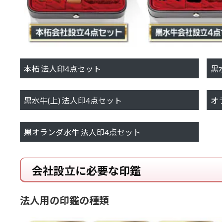
本柘 法人印4点セット
黒
黒水牛(上) 法人印4点セット
オ
黒オランダ水牛 法人印4点セット
会社設立に必要な印鑑
法人用の印鑑の種類