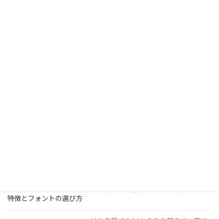
このページに掲載の価格等の情報は2025年10月時点のものです。
商品の仕様、価格などが予告なく変更する場合がありますのでご了承ください。
検
索:
はんこ屋さん21からのお知らせ
2026/03/19
はんこ屋さん21からのお知らせ
個人用印鑑の印材（素材）の選び方｜実印・銀行印・認印におす
すめは？
2026/03/09
はんこ屋さん21からのお知らせ
電子印鑑の使い方は？メリットやデメリットも解説
2026/02/13
はんこ屋さん21からのお知らせ
印鑑の書体（古印体・篆書体・印相体・楷書体・行書体）とは？
特徴とフォントの選び方